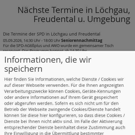
Nächste Termine in Löchgau,
Freudental u. Umgebung
Die Termine der SPD in Löchgau und Freudental
05.09.2026, 14:30 Uhr - 18:00 Uhr
Seniorennachmittag
Für die SPD-AG6ßplus und AWO wurde ein gemeinsamer Tisch
reserviert. Das Programm beginnt ab 14.30 Uhr …
Informationen, die wir
14.09.2026, 19:00 Uhr
SPD-Treff am Montag
Der nächste SPD-Treff am Montag nach der Sommerpause ist am 14.
speichern
September im Sportstättenrestaurant in der Jahns …
16.09.2026, 19:30 Uhr - 21:30 Uhr
SPD OV Vorstandssitzung
Hier finden Sie Informationen, welche Dienste / Cookies wir
auf dieser Webseite verwenden. Für die Ihnen angezeigten
Verarbeitungszwecke können Cookies, Geräte-Kennungen
Alle Termine
oder andere Informationen auf Ihrem Gerät gespeichert
oder abgerufen werden. Sofern es sich nicht um für den
Betrieb der Webseite zwingende Cookies/Dienste handelt
können Sie diese hier konfigurieren, so dass diese Cookies /
Dienste bei Ihnen nicht aktiv sind. Im Falle der Aktivierung
Landtag Baden-Württemberg
entsprechender Dienste beinhaltet diese Zustimmung auch
Ihre Einwilligung in die Übermittlung bestimmter